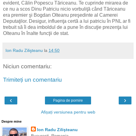
evident, Călin Popescu Tăriceanu. Te cuprinde mirarea de
ce nu a scos Dinu Patriciu nicio vorbuliţă când Tăriceanu
era premier şi Bogdan Olteanu preşedinte al Camerei
Deputaţilor. Desigur, influenţa certă a lui patriciu în PNL ar fi
trebuit să îi dea imboldul de a pune în discuţie prezenţa lui
Olteanu în înalte funcţii de stat.
Ion Radu Zilişteanu
la
14:50
Niciun comentariu:
Trimiteți un comentariu
‹
›
Pagina de pornire
Afișați versiunea pentru web
Despre mine
Ion Radu Zilişteanu
Bucureşti, Romania