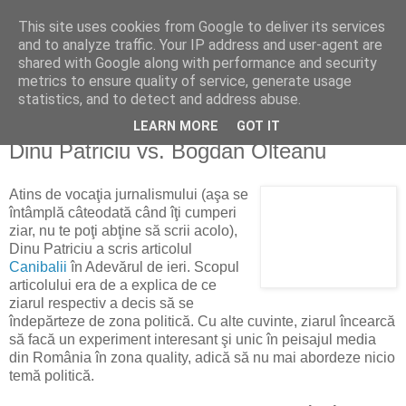
This site uses cookies from Google to deliver its services
Politichia azi
and to analyze traffic. Your IP address and user-agent are
shared with Google along with performance and security
metrics to ensure quality of service, generate usage
politică în viziune privată
statistics, and to detect and address abuse.
LEARN MORE
GOT IT
sâmbătă, 10 octombrie 2009
Dinu Patriciu vs. Bogdan Olteanu
Atins de vocaţia jurnalismului (aşa se
întâmplă câteodată când îţi cumperi
ziar, nu te poţi abţine să scrii acolo),
Dinu Patriciu a scris articolul
Canibalii
în Adevărul de ieri. Scopul
articolului era de a explica de ce
ziarul respectiv a decis să se
îndepărteze de zona politică. Cu alte cuvinte, ziarul încearcă
să facă un experiment interesant şi unic în peisajul media
din România în zona quality, adică să nu mai abordeze nicio
temă politică.