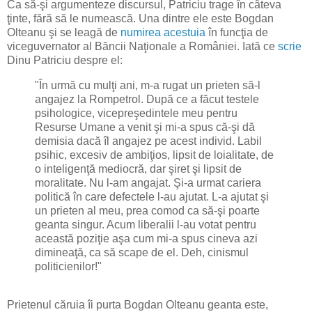
Ca să-şi argumenteze discursul, Patriciu trage în câteva
ţinte, fără să le numească. Una dintre ele este Bogdan
Olteanu şi se leagă de
numirea acestuia
în funcţia de
viceguvernator al Băncii Naţionale a României. Iată ce
scrie
Dinu Patriciu despre el:
"În urmă cu mulţi ani, m-a rugat un prieten să-l
angajez la Rompetrol. După ce a făcut testele
psihologice, vicepreşedintele meu pentru
Resurse Umane a venit şi mi-a spus că-şi dă
demisia dacă îl angajez pe acest individ. Labil
psihic, excesiv de ambiţios, lipsit de loialitate, de
o inteligenţă mediocră, dar şiret şi lipsit de
moralitate. Nu l-am angajat. Şi-a urmat cariera
politică în care defectele l-au ajutat. L-a ajutat şi
un prieten al meu, prea comod ca să-şi poarte
geanta singur. Acum liberalii l-au votat pentru
această poziţie aşa cum mi-a spus cineva azi
dimineaţă, ca să scape de el. Deh, cinismul
politicienilor!"
Prietenul căruia îi purta Bogdan Olteanu geanta este,