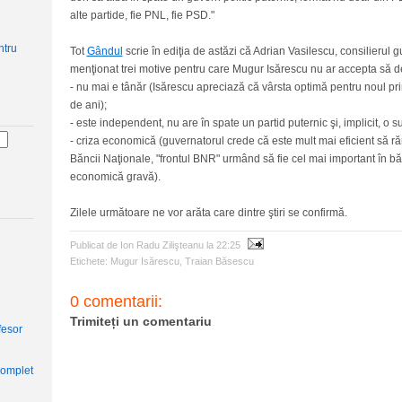
alte partide, fie PNL, fie PSD."
Tot
Gândul
scrie în ediţia de astăzi că Adrian Vasilescu, consilierul 
menţionat trei motive pentru care Mugur Isărescu nu ar accepta să d
- nu mai e tânăr (Isărescu apreciază că vârsta optimă pentru noul pr
de ani);
- este independent, nu are în spate un partid puternic şi, implicit, o su
- criza economică (guvernatorul crede că este mult mai eficient să 
Băncii Naţionale, "frontul BNR" urmând să fie cel mai important în băt
economică gravă).
Zilele următoare ne vor arăta care dintre ştiri se confirmă.
Publicat de Ion Radu Zilişteanu
la
22:25
Etichete:
Mugur Isărescu
,
Traian Băsescu
0 comentarii:
Trimiteți un comentariu
fesor
complet