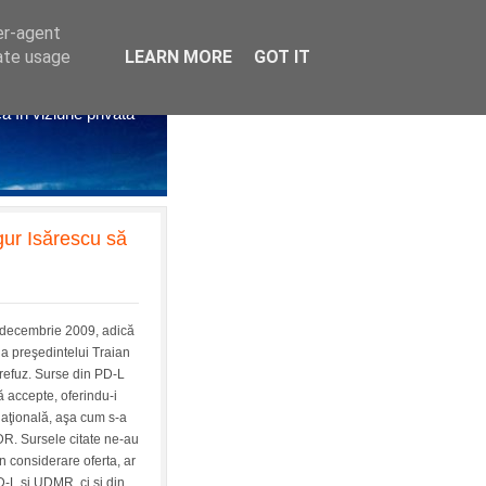
er-agent
rate usage
LEARN MORE
GOT IT
litichia azi
că în viziune privată
ur Isărescu să
 decembrie 2009, adică
a preşedintelui Traian
refuz. Surse din PD-L
ă accepte, oferindu-i
Naţională, aşa cum s-a
R. Sursele citate ne-au
n considerare oferta, ar
D-L şi UDMR, ci şi din