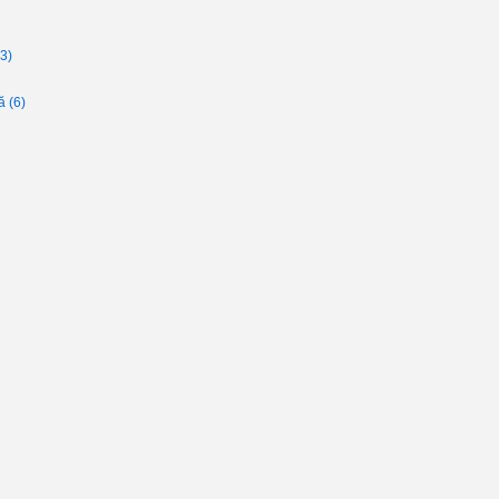
(3)
lă
(6)