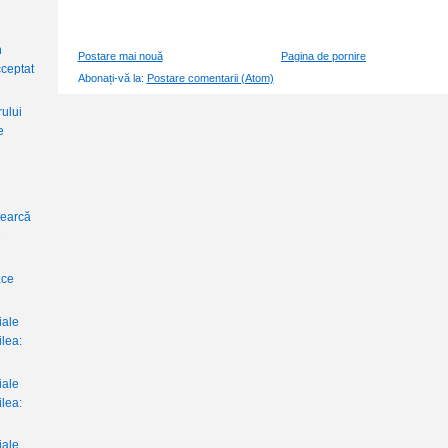
n
Postare mai nouă
Pagina de pornire
cceptat
Abonați-vă la:
Postare comentarii (Atom)
rului
e
i
cearcă
e
ace
iale
ilea:
iale
ilea:
iale