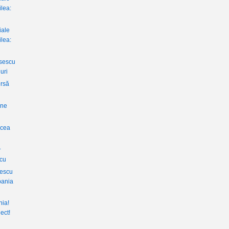
ilea:
iale
ilea:
sescu
uri
rsă
une
rcea
.
scu
sescu
pania
nia!
iect!