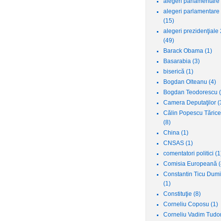
alegeri parlamentare
alegeri parlamentare
(15)
alegeri prezidenţiale
(49)
Barack Obama
(1)
Basarabia
(3)
biserică
(1)
Bogdan Olteanu
(4)
Bogdan Teodorescu
Camera Deputaţilor
(
Călin Popescu Tăric
(8)
China
(1)
CNSAS
(1)
comentatori politici
(1
Comisia Europeană
(
Constantin Ticu Dumi
(1)
Constituţie
(8)
Corneliu Coposu
(1)
Corneliu Vadim Tudo