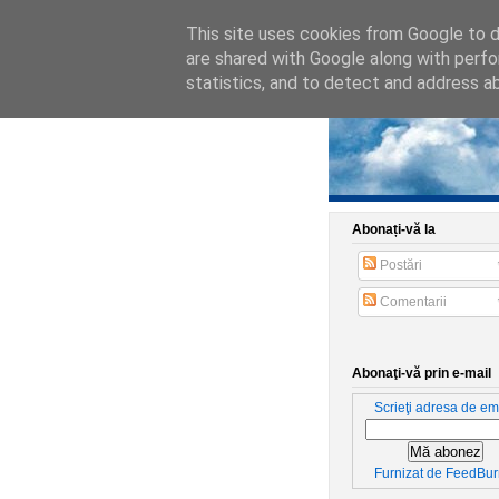
This site uses cookies from Google to de
are shared with Google along with perfo
statistics, and to detect and address a
Abonați-vă la
Postări
Comentarii
Abonaţi-vă prin e-mail
Scrieţi adresa de ema
Furnizat de
FeedBur