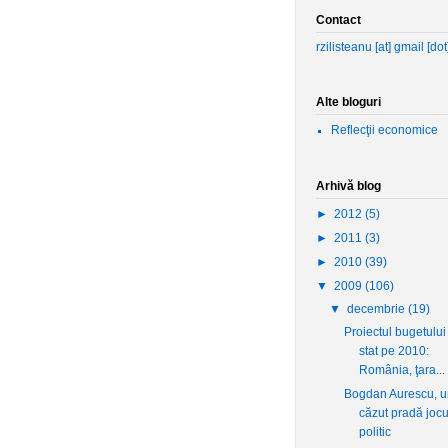
Contact
rzilisteanu [at] gmail [do
Alte bloguri
Reflecţii economice
Arhivă blog
►
2012
(5)
►
2011
(3)
►
2010
(39)
▼
2009
(106)
▼
decembrie
(19)
Proiectul bugetului
stat pe 2010:
România, ţara...
Bogdan Aurescu, u
căzut pradă jocu
politic