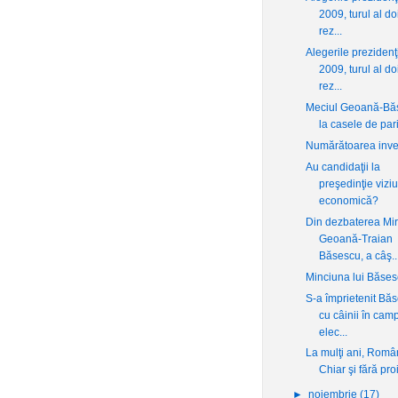
2009, turul al do
rez...
Alegerile prezidenţ
2009, turul al do
rez...
Meciul Geoană-Bă
la casele de pari
Numărătoarea inve
Au candidaţii la
preşedinţie vizi
economică?
Din dezbaterea Mi
Geoană-Traian
Băsescu, a câş..
Minciuna lui Băse
S-a împrietenit Bă
cu câinii în cam
elec...
La mulţi ani, Româ
Chiar şi fără pro
►
noiembrie
(17)