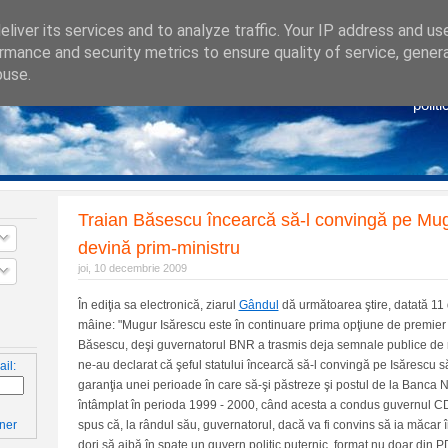
liver its services and to analyze traffic. Your IP address and us
rmance and security metrics to ensure quality of service, gene
buse.
Po
politi
Traian Băsescu încearcă să-l convingă pe Mug
devină prim-ministru
joi, 10 decembrie 2009
În ediţia sa electronică, ziarul
Gândul
dă următoarea ştire, datată 11
mâine: "Mugur Isărescu este în continuare prima opţiune de premier 
Băsescu, deşi guvernatorul BNR a trasmis deja semnale publice de 
ne-au declarat că şeful statului încearcă să-l convingă pe Isărescu s
il:
garanţia unei perioade în care să-şi păstreze şi postul de la Banca 
întâmplat în perioda 1999 - 2000, când acesta a condus guvernul CD
spus că, la rândul său, guvernatorul, dacă va fi convins să ia măcar î
ner
dori să aibă în spate un guvern politic puternic, format nu doar din P