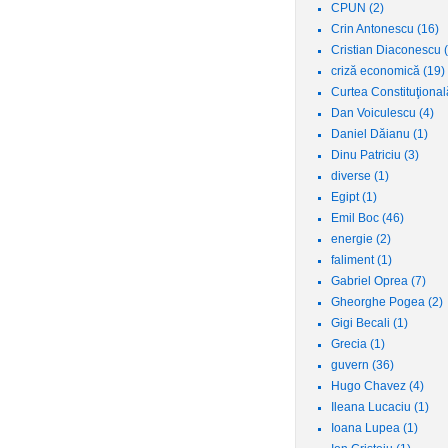
CPUN
(2)
Crin Antonescu
(16)
Cristian Diaconescu
criză economică
(19)
Curtea Constituţiona
Dan Voiculescu
(4)
Daniel Dăianu
(1)
Dinu Patriciu
(3)
diverse
(1)
Egipt
(1)
Emil Boc
(46)
energie
(2)
faliment
(1)
Gabriel Oprea
(7)
Gheorghe Pogea
(2)
Gigi Becali
(1)
Grecia
(1)
guvern
(36)
Hugo Chavez
(4)
Ileana Lucaciu
(1)
Ioana Lupea
(1)