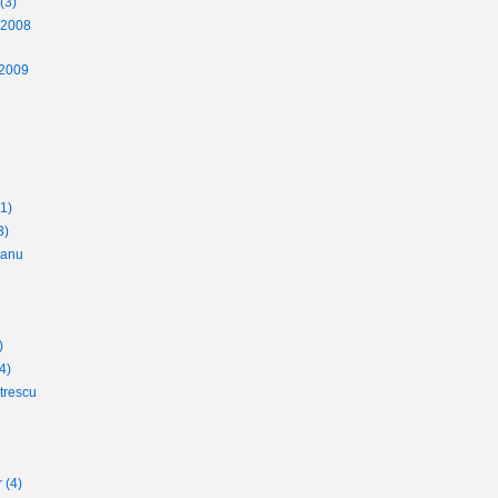
(3)
 2008
 2009
(1)
3)
eanu
)
4)
trescu
r
(4)