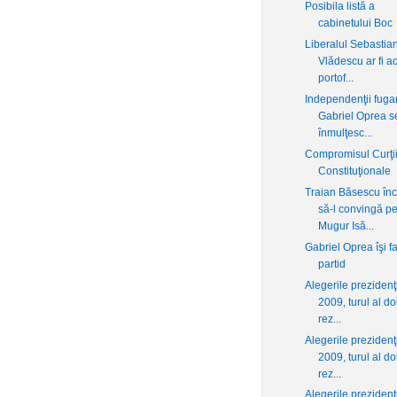
Posibila listă a
cabinetului Boc
Liberalul Sebastia
Vlădescu ar fi a
portof...
Independenţii fuga
Gabriel Oprea s
înmulţesc...
Compromisul Curţi
Constituţionale
Traian Băsescu în
să-l convingă p
Mugur Isă...
Gabriel Oprea îşi f
partid
Alegerile prezidenţ
2009, turul al do
rez...
Alegerile prezidenţ
2009, turul al do
rez...
Alegerile prezidenţ