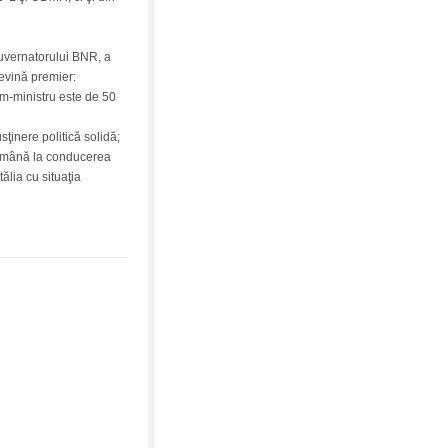
guvernatorului BNR, a
evină premier:
im-ministru este de 50
sţinere politică solidă;
rămână la conducerea
ălia cu situaţia