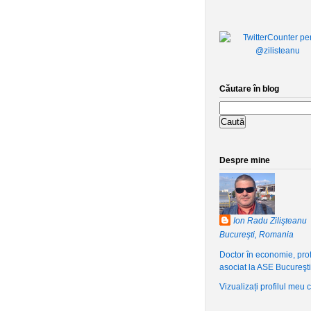
Căutare în blog
Despre mine
Ion Radu Zilişteanu
Bucureşti, Romania
Doctor în economie, pro
asociat la ASE Bucureşti
Vizualizați profilul meu 