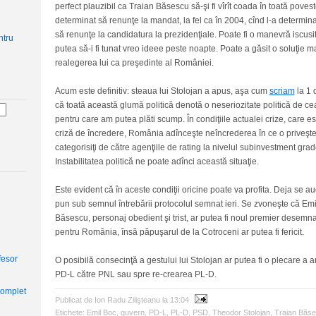
perfect plauzibil ca Traian Băsescu să-şi fi vîrît coada în toată poveste
determinat să renunţe la mandat, la fel ca în 2004, cînd l-a determina
să renunţe la candidatura la prezidenţiale. Poate fi o manevră iscusi
putea să-i fi tunat vreo ideee peste noapte. Poate a găsit o soluţie 
realegerea lui ca preşedinte al României.
Acum este definitiv: steaua lui Stolojan a apus, aşa cum
scriam
la 1 
că toată această glumă politică denotă o neseriozitate politică de ce
pentru care am putea plăti scump. În condiţiile actualei crize, care e
criză de încredere, România adînceşte neîncrederea în ce o priveşte
categorisiţi de către agenţiile de rating la nivelul subinvestment grad
Instabilitatea politică ne poate adînci această situaţie.
Este evident că în aceste condiţii oricine poate va profita. Deja se a
pun sub semnul întrebării protocolul semnat ieri. Se zvoneşte că Emi
Băsescu, personaj obedient şi trist, ar putea fi noul premier desemnat.
pentru România, însă păpuşarul de la Cotroceni ar putea fi fericit.
fesor
O posibilă consecinţă a gestului lui Stolojan ar putea fi o plecare a ar
PD-L către PNL sau spre re-crearea PL-D.
complet
Publicat de Ion Radu Zilişteanu
la
13:04
Etichete:
Emil Boc
,
guvern
,
PD-L
,
PL-D
,
PSD
,
Theodor Stolojan
,
Traian Băs