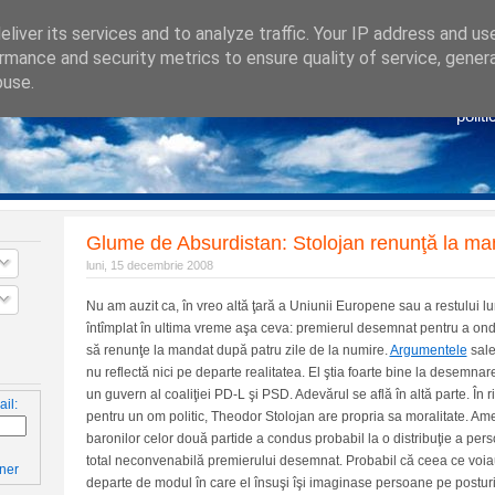
liver its services and to analyze traffic. Your IP address and us
rmance and security metrics to ensure quality of service, gene
buse.
Po
politi
Glume de Absurdistan: Stolojan renunţă la ma
luni, 15 decembrie 2008
Nu am auzit ca, în vreo altă ţară a Uniunii Europene sau a restului lumi
întîmplat în ultima vreme aşa ceva: premierul desemnat pentru a on
să renunţe la mandat după patru zile de la numire.
Argumentele
sale 
nu reflectă nici pe departe realitatea. El ştia foarte bine la desemn
un guvern al coaliţiei PD-L şi PSD. Adevărul se află în altă parte. În ri
il:
pentru un om politic, Theodor Stolojan are propria sa moralitate. Am
baronilor celor două partide a condus probabil la o distribuţie a pers
total neconvenabilă premierului desemnat. Probabil că ceea ce voiau
ner
departe de modul în care el însuşi îşi imaginase persoane pe posturi.