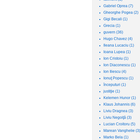
Gabriel Oprea
(7)
Gheorghe Pogea
(2)
Gigi Becali
(1)
Grecia
(1)
guvern
(36)
Hugo Chavez
(4)
Ileana Lucaciu
(1)
Ioana Lupea
(1)
Ion Cristoiu
(1)
Ion Diaconescu
(1)
Ion Iliescu
(4)
Ionuţ Popescu
(1)
începuturi
(1)
justiţie
(1)
Kelemen Hunor
(1)
Klaus Johannis
(6)
Liviu Dragnea
(3)
Liviu Negoiţă
(3)
Lucian Croitoru
(5)
Marean Vanghelie
(3
Marko Bela
(1)