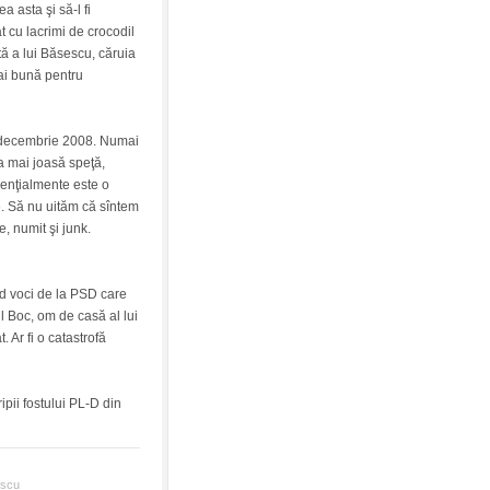
a asta şi să-l fi
t cu lacrimi de crocodil
tă a lui Băsescu, căruia
mai bună pentru
decembrie 2008. Numai
a mai joasă speţă,
senţialmente este o
. Să nu uităm că sîntem
e, numit şi junk.
ud voci de la PSD care
l Boc, om de casă al lui
 Ar fi o catastrofă
ipii fostului PL-D din
escu