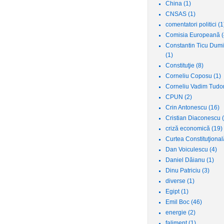
China
(1)
CNSAS
(1)
comentatori politici
(1
Comisia Europeană
(
Constantin Ticu Dumi
(1)
Constituţie
(8)
Corneliu Coposu
(1)
Corneliu Vadim Tudo
CPUN
(2)
Crin Antonescu
(16)
Cristian Diaconescu
criză economică
(19)
Curtea Constituţiona
Dan Voiculescu
(4)
Daniel Dăianu
(1)
Dinu Patriciu
(3)
diverse
(1)
Egipt
(1)
Emil Boc
(46)
energie
(2)
faliment
(1)