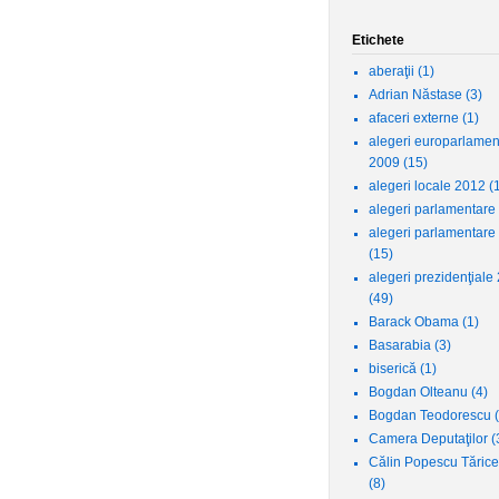
Etichete
aberaţii
(1)
Adrian Năstase
(3)
afaceri externe
(1)
alegeri europarlamen
2009
(15)
alegeri locale 2012
(
alegeri parlamentare
alegeri parlamentare
(15)
alegeri prezidenţiale
(49)
Barack Obama
(1)
Basarabia
(3)
biserică
(1)
Bogdan Olteanu
(4)
Bogdan Teodorescu
Camera Deputaţilor
(
Călin Popescu Tăric
(8)