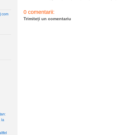
0 comentarii:
t] com
Trimiteți un comentariu
tan:
 la
ltfel