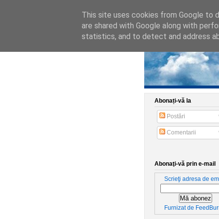
This site uses cookies from Google to de
are shared with Google along with perfo
statistics, and to detect and address a
Abonați-vă la
Postări
Comentarii
Abonaţi-vă prin e-mail
Scrieţi adresa de ema
Furnizat de
FeedBur