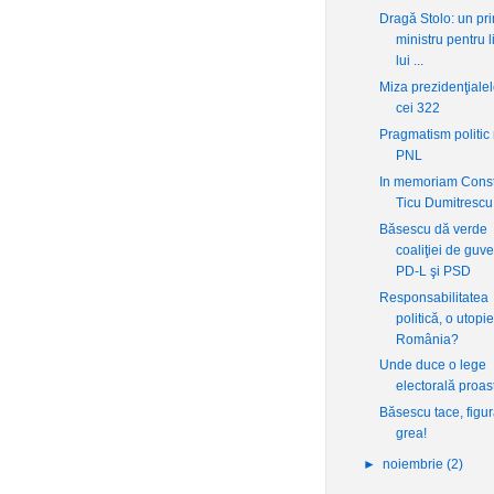
Dragă Stolo: un pr
ministru pentru l
lui ...
Miza prezidenţialel
cei 322
Pragmatism politic
PNL
In memoriam Const
Ticu Dumitrescu
Băsescu dă verde
coaliţiei de guv
PD-L şi PSD
Responsabilitatea
politică, o utopie
România?
Unde duce o lege
electorală proas
Băsescu tace, figu
grea!
►
noiembrie
(2)