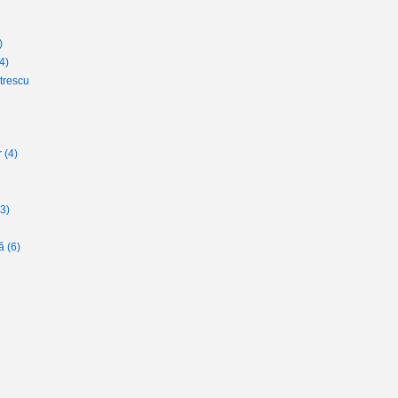
)
4)
trescu
r
(4)
(3)
lă
(6)