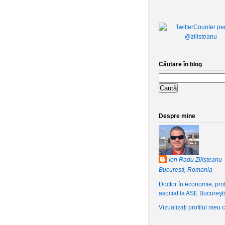
Căutare în blog
Despre mine
Ion Radu Zilişteanu
Bucureşti, Romania
Doctor în economie, pro
asociat la ASE Bucureşti
Vizualizați profilul meu 