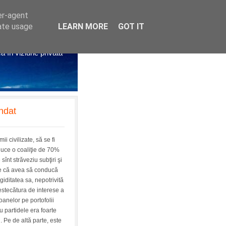
er-agent
rate usage
LEARN MORE
GOT IT
litichia azi
că în viziune privată
ndat
i civilizate, să se fi
duce o coaliţie de 70%
sînt străveziu subţiri şi
are că avea să conducă
giditatea sa, nepotrivită
estecătura de interese a
oanelor pe portofolii
 partidele era foarte
 Pe de altă parte, este