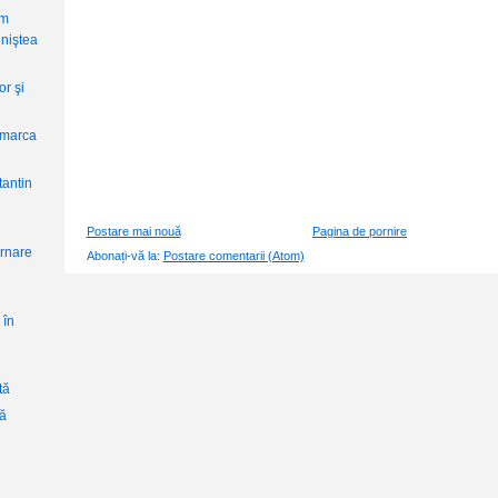
im
iniştea
or şi
 marca
antin
Postare mai nouă
Pagina de pornire
ernare
Abonați-vă la:
Postare comentarii (Atom)
 în
tă
ră