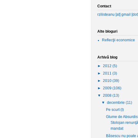
Contact
rzilisteanu [at] gmail [do
Alte bloguri
Reflecţii economice
Arhivă blog
►
2012
(5)
►
2011
(3)
►
2010
(39)
►
2009
(106)
▼
2008
(13)
▼
decembrie
(11)
Pe scurt (I)
Glume de Absurdis
Stolojan renunţă
mandat
Băsescu nu poate a