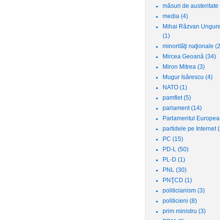
măsuri de austeritate
media
(4)
Mihai Răzvan Ungur
(1)
minorităţi naţionale
(2
Mircea Geoană
(34)
Miron Mitrea
(3)
Mugur Isărescu
(4)
NATO
(1)
pamflet
(5)
parlament
(14)
Parlamentul Europe
partidele pe Internet
(
PC
(15)
PD-L
(50)
PL-D
(1)
PNL
(30)
PNŢCD
(1)
politicianism
(3)
politicieni
(8)
prim ministru
(3)