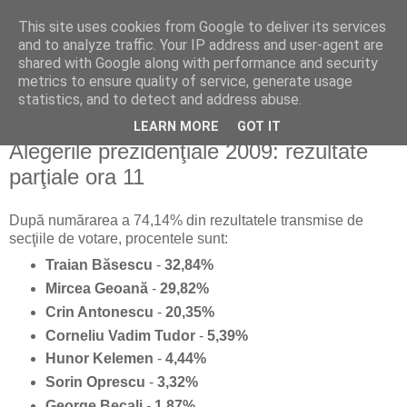
This site uses cookies from Google to deliver its services
Politichia azi
and to analyze traffic. Your IP address and user-agent are
shared with Google along with performance and security
metrics to ensure quality of service, generate usage
politică în viziune privată
statistics, and to detect and address abuse.
LEARN MORE
GOT IT
luni, 23 noiembrie 2009
Alegerile prezidenţiale 2009: rezultate
parţiale ora 11
După numărarea a 74,14% din rezultatele transmise de
secţiile de votare, procentele sunt:
Traian Băsescu
-
32,84%
Mircea Geoană
-
29,82%
Crin Antonescu
-
20,35%
Corneliu Vadim Tudor
-
5,39%
Hunor Kelemen
-
4,44%
Sorin Oprescu
-
3,32%
George Becali
-
1,87%