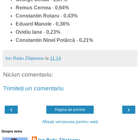
Remus Cernea
-
0,64%
Constantin Rotaru
-
0,43%
Eduard Manole
-
0,36%
Ovidiu Iane
-
0,23%
Constantin Ninel Potârcă
-
0,21%
Ion Radu Zilişteanu
la
11:14
Niciun comentariu:
Trimiteți un comentariu
‹
›
Pagina de pornire
Afișați versiunea pentru web
Despre mine
Ion Radu Zilişteanu