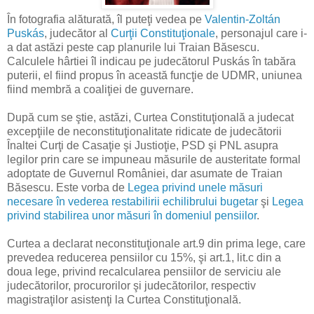
În fotografia alăturată, îl puteţi vedea pe
Valentin-Zoltán
Puskás
, judecător al
Curţii Constituţionale
, personajul care i-
a dat astăzi peste cap planurile lui Traian Băsescu.
Calculele hârtiei îl indicau pe judecătorul Puskás în tabăra
puterii, el fiind propus în această funcţie de UDMR, uniunea
fiind membră a coaliţiei de guvernare.
După cum se ştie, astăzi, Curtea Constituţională a judecat
excepţiile de neconstituţionalitate ridicate de judecătorii
Înaltei Curţi de Casaţie şi Justioţie, PSD şi PNL asupra
legilor prin care se impuneau măsurile de austeritate formal
adoptate de Guvernul României, dar asumate de Traian
Băsescu. Este vorba de
Legea privind unele măsuri
necesare în vederea restabilirii echilibrului bugetar
şi
Legea
privind stabilirea unor măsuri în domeniul pensiilor
.
Curtea a declarat neconstituţionale art.9 din prima lege, care
prevedea reducerea pensiilor cu 15%, şi art.1, lit.c din a
doua lege, privind recalcularea pensiilor de serviciu ale
judecătorilor, procurorilor şi judecătorilor, respectiv
magistraţilor asistenţi la Curtea Constituţională.