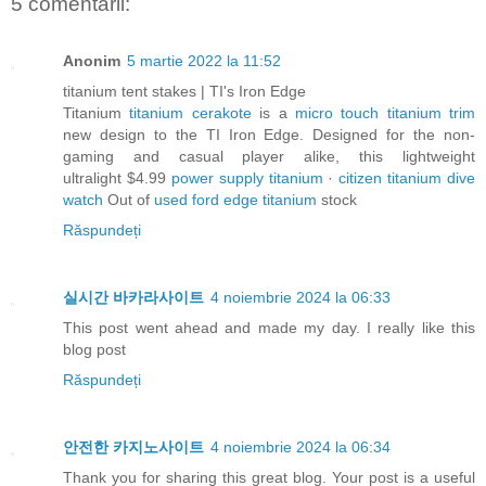
5 comentarii:
Anonim
5 martie 2022 la 11:52
titanium tent stakes | TI's Iron Edge
Titanium
titanium cerakote
is a
micro touch titanium trim
new design to the TI Iron Edge. Designed for the non-
gaming and casual player alike, this lightweight
ultralight $4.99
power supply titanium
·
citizen titanium dive
watch
‎Out of
used ford edge titanium
stock
Răspundeți
실시간 바카라사이트
4 noiembrie 2024 la 06:33
This post went ahead and made my day. I really like this
blog post
Răspundeți
안전한 카지노사이트
4 noiembrie 2024 la 06:34
Thank you for sharing this great blog. Your post is a useful