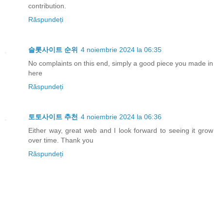
contribution.
Răspundeți
슬롯사이트 순위
4 noiembrie 2024 la 06:35
No complaints on this end, simply a good piece you made in
here
Răspundeți
토토사이트 추천
4 noiembrie 2024 la 06:36
Either way, great web and I look forward to seeing it grow
over time. Thank you
Răspundeți