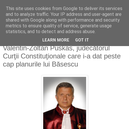
This site uses cookies from Google to deliver its services
Politichia azi
and to analyze traffic. Your IP address and user-agent are
shared with Google along with performance and security
metrics to ensure quality of service, generate usage
politică în viziune privată
statistics, and to detect and address abuse.
LEARN MORE
GOT IT
vineri, 25 iunie 2010
Valentin-Zoltán Puskás, judecătorul
Curţii Constituţionale care i-a dat peste
cap planurile lui Băsescu