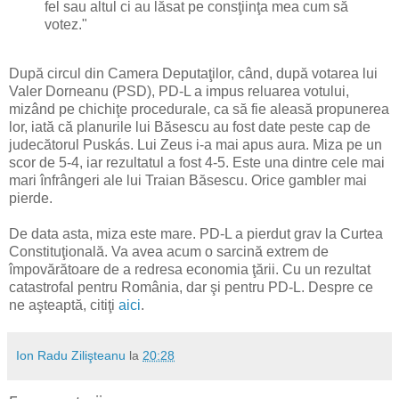
fel sau altul ci au lăsat pe consţiinţa mea cum să
votez."
După circul din Camera Deputaţilor, când, după votarea lui
Valer Dorneanu (PSD), PD-L a impus reluarea votului,
mizând pe chichiţe procedurale, ca să fie aleasă propunerea
lor, iată că planurile lui Băsescu au fost date peste cap de
judecătorul Puskás. Lui Zeus i-a mai apus aura. Miza pe un
scor de 5-4, iar rezultatul a fost 4-5. Este una dintre cele mai
mari înfrângeri ale lui Traian Băsescu. Orice gambler mai
pierde.
De data asta, miza este mare. PD-L a pierdut grav la Curtea
Constituţională. Va avea acum o sarcină extrem de
împovărătoare de a redresa economia ţării. Cu un rezultat
catastrofal pentru România, dar şi pentru PD-L. Despre ce
ne aşteaptă, citiţi
aici
.
Ion Radu Zilişteanu
la
20:28