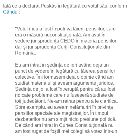
Iată ce a declarat Puskás în legătură cu votul său, conform
Gândul
:
"Votul meu a fost împotriva tăierii pensiilor, care
era o măsură neconstituţională. Am avut în
vedere jurisprudenţa CEDO în materia pensiilor
dar şi jurisprudenţa Curţii Constituţionale din
România.
Eu am intrat în şedinţa de ieri având deja un
punct de vedere în legătură cu tăierea pensiilor
colective. Îmi formasem deja o opinie când am
studiat materialul şi aveam argumente juridice.
Şedinţa de joi a fost întreruptă pentru că au fost
ridicate probleme care nu fuseseră studiate de
toţi judecătorii. Ne-am retras pentru a le clarifica.
Spre exemplu, eu aveam nelămuriri în privinţa
pensiilor speciale ale magistraţilor. În timpul
dezbaterilor nu am simţit nicio presiune politică.
De când am intrat în Curtea Constituţională nu
am fost rugat de foştii mei colegi să votez într-un