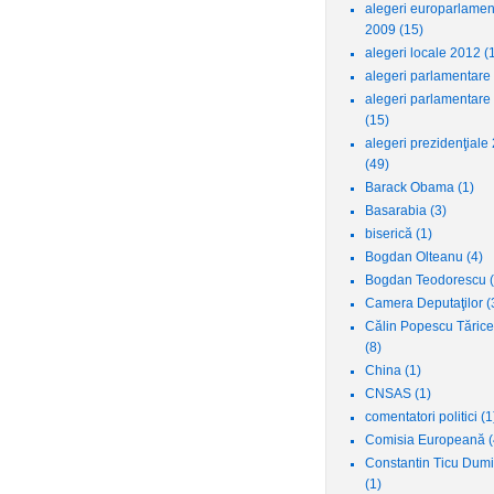
alegeri europarlamen
2009
(15)
alegeri locale 2012
(
alegeri parlamentare
alegeri parlamentare
(15)
alegeri prezidenţiale
(49)
Barack Obama
(1)
Basarabia
(3)
biserică
(1)
Bogdan Olteanu
(4)
Bogdan Teodorescu
Camera Deputaţilor
(
Călin Popescu Tăric
(8)
China
(1)
CNSAS
(1)
comentatori politici
(1
Comisia Europeană
(
Constantin Ticu Dumi
(1)