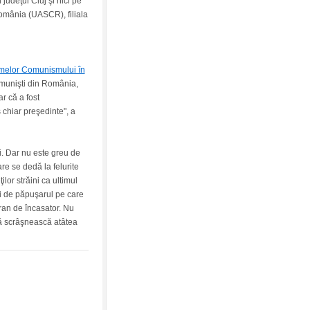
judeţul Cluj şi nici pe
România (UASCR), filiala
rimelor Comunismului în
Comunişti din România,
ar că a fost
chiar preşedinte", a
li. Dar nu este greu de
re se dedă la felurite
lor străini ca ultimul
ori de păpuşarul pe care
ran de încasator. Nu
să scrâşnească atâtea