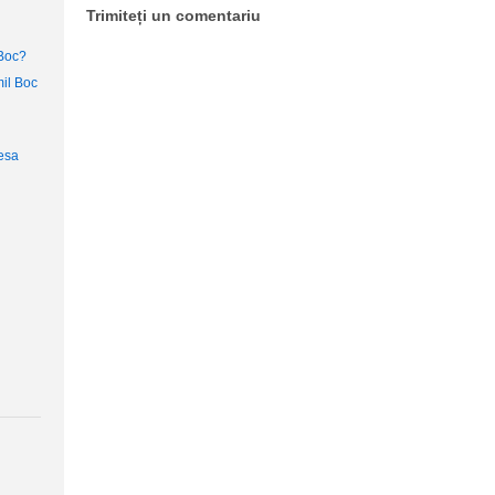
Trimiteți un comentariu
Boc?
il Boc
ţesa