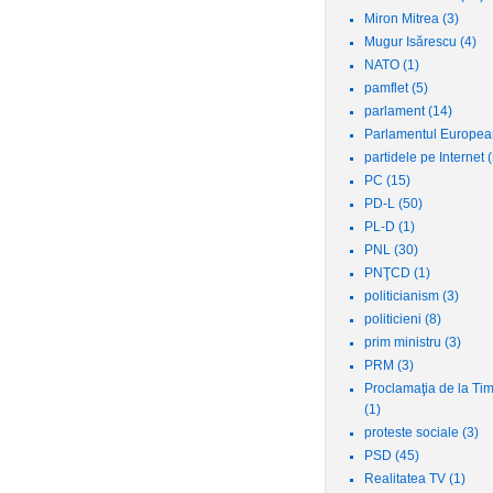
Miron Mitrea
(3)
Mugur Isărescu
(4)
NATO
(1)
pamflet
(5)
parlament
(14)
Parlamentul Europe
partidele pe Internet
(
PC
(15)
PD-L
(50)
PL-D
(1)
PNL
(30)
PNŢCD
(1)
politicianism
(3)
politicieni
(8)
prim ministru
(3)
PRM
(3)
Proclamaţia de la Ti
(1)
proteste sociale
(3)
PSD
(45)
Realitatea TV
(1)