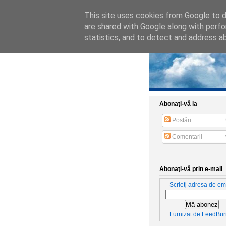
This site uses cookies from Google to de
are shared with Google along with perfo
statistics, and to detect and address a
Abonați-vă la
Postări
Comentarii
Abonaţi-vă prin e-mail
Scrieţi adresa de ema
Furnizat de
FeedBur