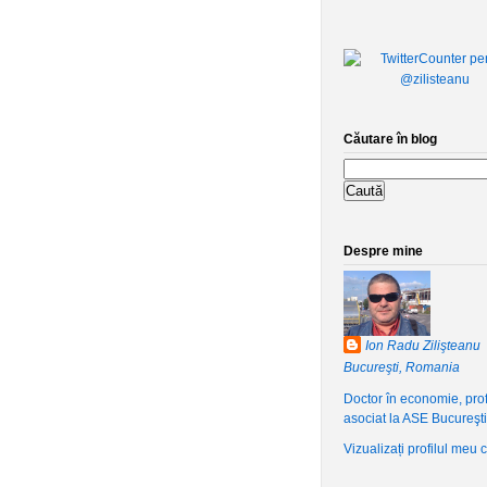
Căutare în blog
Despre mine
Ion Radu Zilişteanu
Bucureşti, Romania
Doctor în economie, pro
asociat la ASE Bucureşti
Vizualizați profilul meu 