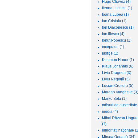
Hugo Chavez
(4)
Ileana Lucaciu
(1)
Ioana Lupea
(1)
Ion Cristoiu
(1)
Ion Diaconescu
(1)
Ion Iliescu
(4)
Ionuţ Popescu
(1)
începuturi
(1)
justiţie
(1)
Kelemen Hunor
(1)
Klaus Johannis
(6)
Liviu Dragnea
(3)
Liviu Negoiţă
(3)
Lucian Croitoru
(5)
Marean Vanghelie
(3
Marko Bela
(1)
măsuri de austeritate
media
(4)
Mihai Răzvan Ungur
(1)
minorităţi naţionale
(2
Mircea Geoană
(34)