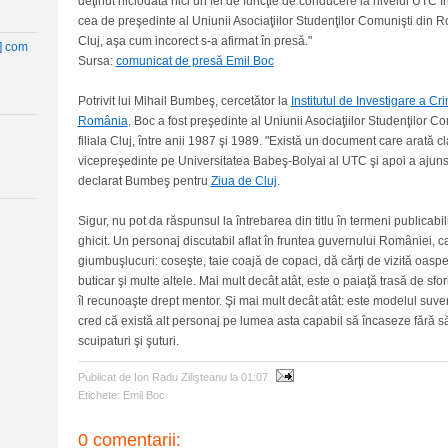
deţinut niciodată nici un fel de funcţie de conducere la nivelul UTC în 
cea de preşedinte al Uniunii Asociaţiilor Studenţilor Comunişti din 
Cluj, aşa cum incorect s-a afirmat în presă."
t] com
Sursa:
comunicat de presă Emil Boc
Potrivit lui Mihail Bumbeş, cercetător la
Institutul de Investigare a C
România
, Boc a fost preşedinte al Uniunii Asociaţiilor Studenţilor 
filiala Cluj, între anii 1987 şi 1989. "Există un document care arată cl
vicepreşedinte pe Universitatea Babeş-Bolyai al UTC şi apoi a ajuns 
declarat Bumbeş pentru
Ziua de Cluj
.
Sigur, nu pot da răspunsul la întrebarea din titlu în termeni publicabi
ghicit. Un personaj discutabil aflat în fruntea guvernului României, ca
giumbuşlucuri: coseşte, taie coajă de copaci, dă cărţi de vizită oaspeţi
buticar şi multe altele. Mai mult decât atât, este o paiaţă trasă de sf
îl recunoaşte drept mentor. Şi mai mult decât atât: este modelul suve
cred că există alt personaj pe lumea asta capabil să încaseze fără 
scuipaturi şi şuturi.
Publicat de Ion Radu Zilişteanu
la
01:07
Etichete:
Emil Boc
0 comentarii: