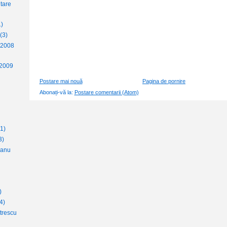
tare
1)
(3)
 2008
 2009
Postare mai nouă
Pagina de pornire
Abonați-vă la:
Postare comentarii (Atom)
(1)
3)
eanu
)
4)
trescu