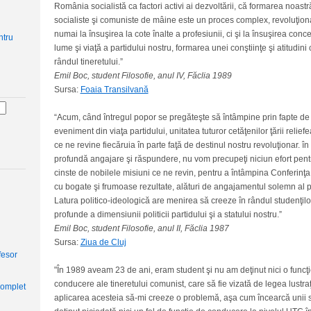
România socialistă ca factori activi ai dezvoltării, că formarea noastr
socialiste şi comuniste de mâine este un proces complex, revoluţiona
numai la însuşirea la cote înalte a profesiunii, ci şi la însuşirea conce
lume şi viaţă a partidului nostru, formarea unei conştiinţe şi atitudini 
rândul tineretului.”
Emil Boc, student Filosofie, anul IV, Făclia 1989
Sursa:
Foaia Transilvană
“Acum, când întregul popor se pregăteşte să întâmpine prin fapte d
eveniment din viaţa partidului, unitatea tuturor cetăţenilor ţării relie
ce ne revine fiecăruia în parte faţă de destinul nostru revoluţionar. în
profundă angajare şi răspundere, nu vom precupeţi niciun efort pent
cinste de nobilele misiuni ce ne revin, pentru a întâmpina Conferinţa
cu bogate şi frumoase rezultate, alături de angajamentul solemn al pa
Latura politico-ideologică are menirea să creeze în rândul studenţilo
profunde a dimensiunii politicii partidului şi a statului nostru.”
Emil Boc, student Filosofie, anul II, Făclia 1987
Sursa:
Ziua de Cluj
fesor
"În 1989 aveam 23 de ani, eram student şi nu am deţinut nici o funcţie
conducere ale tineretului comunist, care să fie vizată de legea lustraţi
complet
aplicarea acesteia să-mi creeze o problemă, aşa cum încearcă unii 