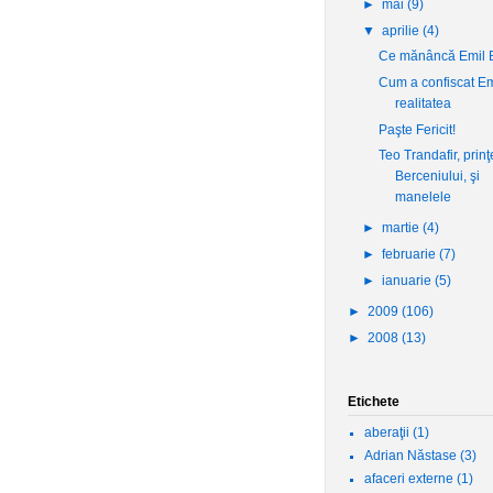
►
mai
(9)
▼
aprilie
(4)
Ce mănâncă Emil 
Cum a confiscat Em
realitatea
Paşte Fericit!
Teo Trandafir, prin
Berceniului, şi
manelele
►
martie
(4)
►
februarie
(7)
►
ianuarie
(5)
►
2009
(106)
►
2008
(13)
Etichete
aberaţii
(1)
Adrian Năstase
(3)
afaceri externe
(1)