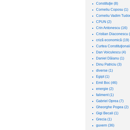
Constituţie
(8)
Corneliu Coposu
(1)
Corneliu Vadim Tudo
CPUN
(2)
Crin Antonescu
(16)
Cristian Diaconescu
criză economică
(19)
Curtea Constituţiona
Dan Voiculescu
(4)
Daniel Dăianu
(1)
Dinu Patriciu
(3)
diverse
(1)
Egipt
(1)
Emil Boc
(46)
energie
(2)
faliment
(1)
Gabriel Oprea
(7)
Gheorghe Pogea
(2)
Gigi Becali
(1)
Grecia
(1)
guvern
(36)