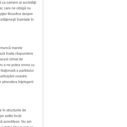
ă ca oameni ai societăţii
r, care ne obligă nu
pţiei filosofice despre
cetăţeneşti înaintate în
e muncă marele
fează înalta răspundere
 acest climat de
ru a ne putea onora cu
 Naţională a partidului
rticipării noastre.
r atmosfera înţelegerii
 în structurile de
ei astfel încât
să acrediteze. Nu am