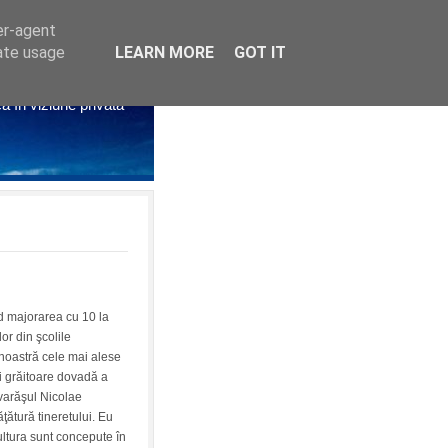
er-agent
rate usage
LEARN MORE
GOT IT
litichia azi
că în viziune privată
d majorarea cu 10 la
lor din şcolile
a noastră cele mai alese
i grăitoare dovadă a
tovarăşul Nicolae
ţătură tineretului. Eu
cultura sunt concepute în