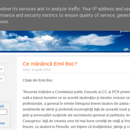
liver its services and to analyze traffic. Your IP address and us
rmance and security metrics to ensure quality of service, gene
buse.
Po
politi
Ce mănâncă Emil Boc?
vineri, 9 aprilie 2010
Citate din Emil Boc:
"Recenta hotărâre a Comitetului politic Executiv al CC al PCR privin
sută a tuturor burselor ce se acordă studenţilor şi elevilor, inclusiv ce
profesionale, a generat în inimile întregului tineret studios din patri
il:
sentimente de stimă şi profundă recunoştinţă faţă de această nouă ş
grijii şi preocupării susţinute ale secretarului general al partidului, 
Ceauşescu, faţă de crearea unor tot mai bune condiţii de viaţă şi învă
ner
însumi, ca student la Filosofie, am înţeles că învăţămîntul, ştiinţa şi 