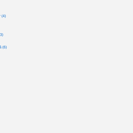
r
(4)
(3)
lă
(6)