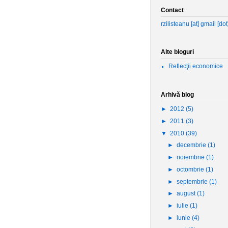
Contact
rzilisteanu [at] gmail [do
Alte bloguri
Reflecţii economice
Arhivă blog
►
2012
(5)
►
2011
(3)
▼
2010
(39)
►
decembrie
(1)
►
noiembrie
(1)
►
octombrie
(1)
►
septembrie
(1)
►
august
(1)
►
iulie
(1)
►
iunie
(4)